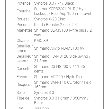
Potence
:
Syncros 3.0 / 7° / Black
Suntour XCR32/X1-RL-R / Hyd.
Fourche
:
Lockout / Reb. Adj. 100mm travel
Roues
:
Syncros X-20 Disc
Pneus
:
Kenda Booster 27.5 x 2.4"
Manettes
Shimano SL-M3100 R-fire plus / 2
:
way
Chaine
:
KMC X9
Dérailleur
Shimano Alivio RD-M3100 9v
arrière
:
Dérailleur
Shimano FD-M3120 Side Swing /
avant
:
31.8mm
Shimano CS-HG200-9 / 11-36
Cassette
:
dents
Freins
:
Shimano MT200 / Hydr. Disc
Shimano SM-RT10 CL rotor / F&R
Disques
:
160mm
Selle
:
Syncros 3.0
Tige de
Syncros 3.0 31.6mm / 350mm /
selle
:
Black
Etat
:
Très bon