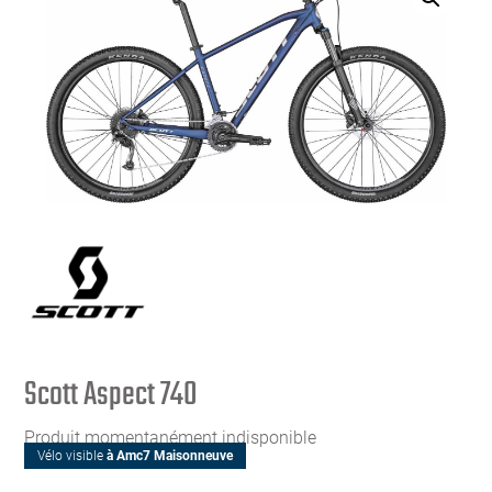
Scott Aspect 740
Produit momentanément indisponible
Vélo visible
à Amc7 Maisonneuve