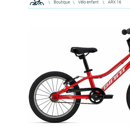
Boutique
Vélo enfant
ARX 16