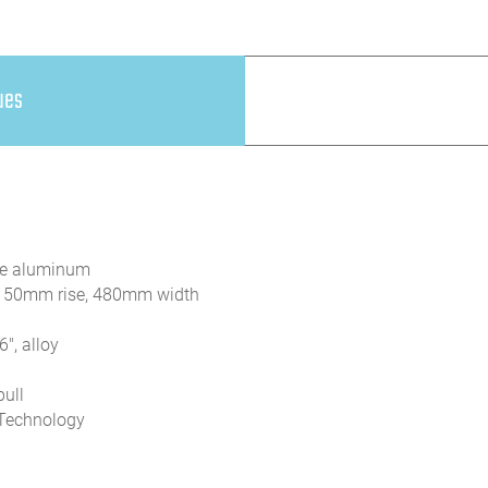
ues
e aluminum
, 50mm rise, 480mm width
6", alloy
pull
Technology