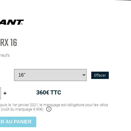
ARX 16
 neufs
6
Effacer
360
€ TTC
puis le 1er janvier 2021, le marquage est obligatoire pour les vélos
i
'' (coût du marquage 9.90€)
R AU PANIER