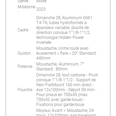
Genre
:
Mixte
Millésime
2023
:
Dimanche 28, Aluminium 6061
T4-T6, tubes hydroformés à
épaisseur variable, douille de
Cadre
:
direction conique 1"1/8-1"1/2,
technologie Hidden Power
inversée
Moustache, cintre route avec
Guidon
:
évasement « flare » 20° Standard :
440mm
Moustache, Aluminium, 7°
Potence
:
Standard : 80mm
Dimanche 28, tout carbone - Pivot
conique 1"1/8-1"1/2 - Support de
frein FlatMount 160 mm direct -
Fourche
:
Axe 12x100mm - Déport 50 mm -
Pour pneus en 700x45 (max
700x42 avec garde-boue) -
Fixations pour garde-boue
Moyeux Avant = Moustache, 24
trous, 12x100mm, axe traversant.