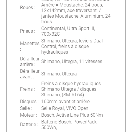
Arrière = Moustache, 24 trous,
Roues
:
12x142mm, axe traversant. /
jantes Moustache, Aluminium, 24
trous
Continental, Ultra Sport III,
Pneus
:
700x32C
Shimano, Ultegra, leviers Dual-
Manettes
Control, freins à disque
:
hydrauliques
Dérailleur
Shimano, Ultegra, 11 vitesses
arrière
:
Dérailleur
Shimano, Ultegra
avant
:
Freins à disque hydrauliques
Freins
:
Shimano Ultegra / disques
Shimano, (SM-RT64)
Disques
:
160mm avant et arrière
Selle
:
Selle Royal, VIVO Open
Moteur
:
Bosch, Active Line Plus 50Nm
Batterie Bosch, PowerPack
Batterie
:
500Wh,