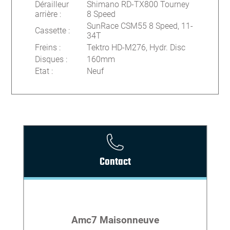
Dérailleur
Shimano RD-TX800 Tourney
arrière
:
8 Speed
SunRace CSM55 8 Speed, 11-
Cassette
:
34T
Freins
:
Tektro HD-M276, Hydr. Disc
Disques
:
160mm
Etat
:
Neuf
Contact
Amc7 Maisonneuve