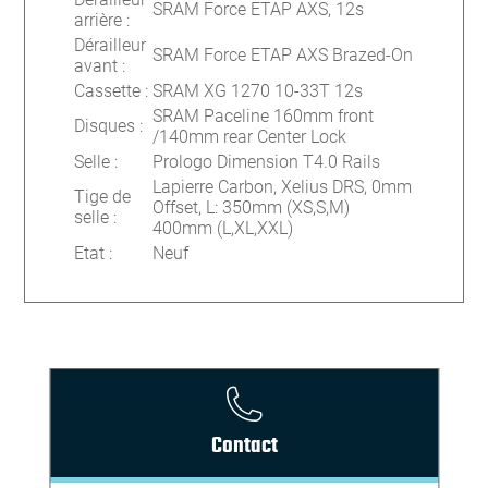
SRAM Force ETAP AXS, 12s
arrière
:
Dérailleur
SRAM Force ETAP AXS Brazed-On
avant
:
Cassette
:
SRAM XG 1270 10-33T 12s
SRAM Paceline 160mm front
Disques
:
/140mm rear Center Lock
Selle
:
Prologo Dimension T4.0 Rails
Lapierre Carbon, Xelius DRS, 0mm
Tige de
Offset, L: 350mm (XS,S,M)
selle
:
400mm (L,XL,XXL)
Etat
:
Neuf
Contact