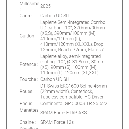
Millésime
2025
:
Cadre
:
Carbon UD SLI
Lapierre Semi-integrated Combo
UD carbon, -10°, 370mm/90mm
(XS,S), 390mm/100mm (M),
Guidon
:
410mm/110mm (L),
410mm/120mm (XL,XXL), Drop:
125mm, Reach: 72mm, Flare: 5°
Lapierre alloy, semi-integrated
routing, -10°, Ø: 31.8mm, 80mm
Potence
:
(XS), 90mm (S), 100mm (M),
110mm (L), 120mm (XL,XXL)
Fourche
:
Carbon UD SLI
DT Swiss ERC1600 Spline 45mm
Roues
:
(22mm width), Centerlock,
Tubeless compatible, HG Driver
Pneus
:
Continental GP 5000S TR 25-622
Manettes
SRAM Force ETAP AXS
:
Chaine
:
SRAM Force 12s
Dérailleur