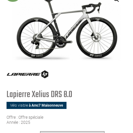
Lapierre Xelius DRS 8.0
Vélo visible
à Amc7 Maisonneuve
Offre :
Offre spéciale
Année :
2025