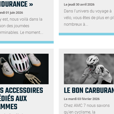
NDURANCE »
Le jeudi 30 avril 2026
Dans l’univers du voyage à
undi 01 juin 2026
vélo, vous êtes de plus en p
y est, nous voilà dans la
nombreux à...
son des journées
erminables. Le moment...
ES ACCESSOIRES
LE BON CARBURA
ÉDIÉS AUX
Le mardi 03 février 2026
EMMES
Chez AMC 7 nous savons
qu’en cyclisme, la