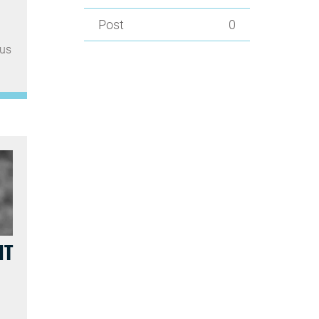
Post
0
lus
NT