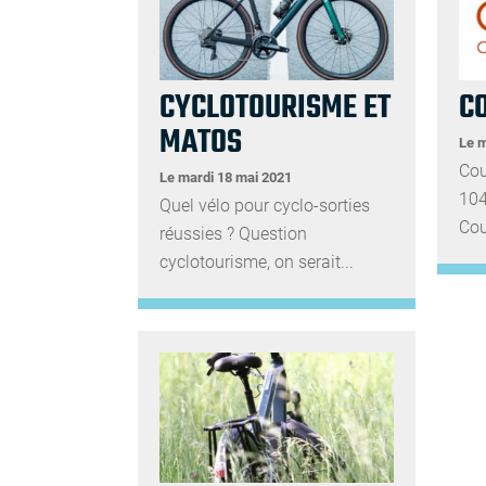
CYCLOTOURISME ET
C
MATOS
Le m
Cou
Le mardi 18 mai 2021
104
Quel vélo pour cyclo-sorties
Cou
réussies ? Question
cyclotourisme, on serait...