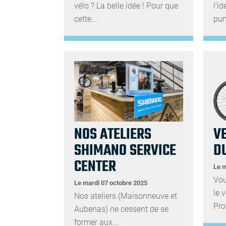
vélo ? La belle idée ! Pour que
l’i
cette...
pum
NOS ATELIERS
V
SHIMANO SERVICE
D
CENTER
Le m
Vou
Le mardi 07 octobre 2025
le 
Nos ateliers (Maisonneuve et
Prof
Aubenas) ne cessent de se
former aux...