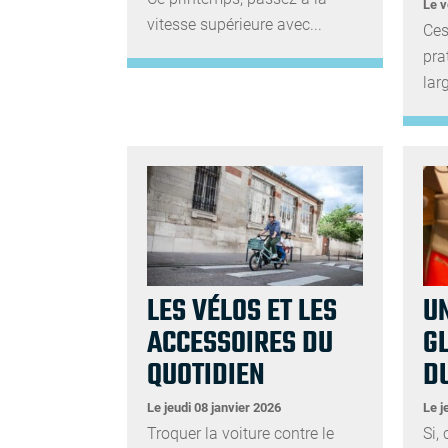
Le v
vitesse supérieure avec...
Ces
pra
lar
LES VÉLOS ET LES
UN
ACCESSOIRES DU
GL
QUOTIDIEN
D
Le jeudi 08 janvier 2026
Le j
Troquer la voiture contre le
Si,