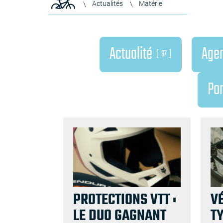
Actualités
Matériel
Actualité
Age
87
Por
PROTECTIONS VTT :
V
LE DUO GAGNANT
T