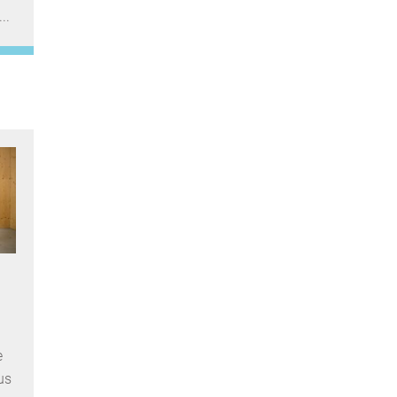
..
e
us