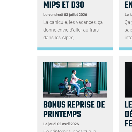
MIPS ET D3O
E
Le vendredi 03 juillet 2026
Le l
La canicule, les vacances, ça
Ça 
donne envie d’aller au frais
sai
dans les Alpes,...
int
BONUS REPRISE DE
L
PRINTEMPS
D
F
Le jeudi 02 avril 2026
Ce printemps, passez à la