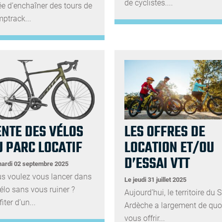
de cyclistes....
dée d’enchaîner des tours de
ptrack...
ENTE DES VÉLOS
LES OFFRES DE
U PARC LOCATIF
LOCATION ET/OU
D’ESSAI VTT
ardi 02 septembre 2025
s voulez vous lancer dans
Le jeudi 31 juillet 2025
vélo sans vous ruiner ?
Aujourd’hui, le territoire du 
iter d’un...
Ardèche a largement de quo
vous offrir...