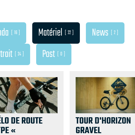
nda
Matériel
News
16
22
2
trait
Post
24
0
ÉLO DE ROUTE
TOUR D'HORIZON
YPE «
GRAVEL