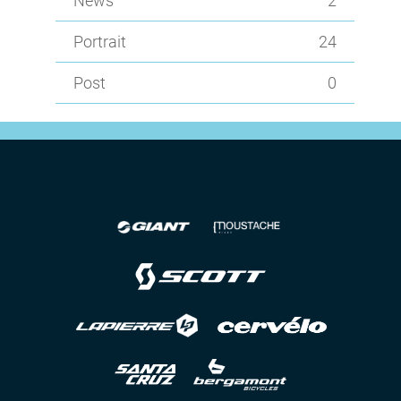
News
2
Portrait
24
Post
0