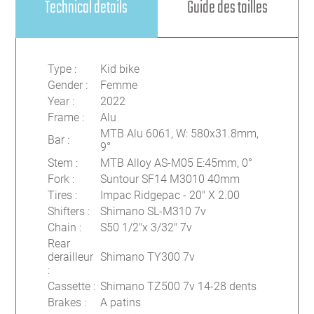
Technical details
Guide des tailles
Type
:
Kid bike
Gender
:
Femme
Year
:
2022
Frame
:
Alu
MTB Alu 6061, W: 580x31.8mm,
Bar
:
9°
Stem
:
MTB Alloy AS-M05 E:45mm, 0°
Fork
:
Suntour SF14 M3010 40mm
Tires
:
Impac Ridgepac - 20" X 2.00
Shifters
:
Shimano SL-M310 7v
Chain
:
S50 1/2"x 3/32" 7v
Rear
derailleur
Shimano TY300 7v
:
Cassette
:
Shimano TZ500 7v 14-28 dents
Brakes
:
A patins