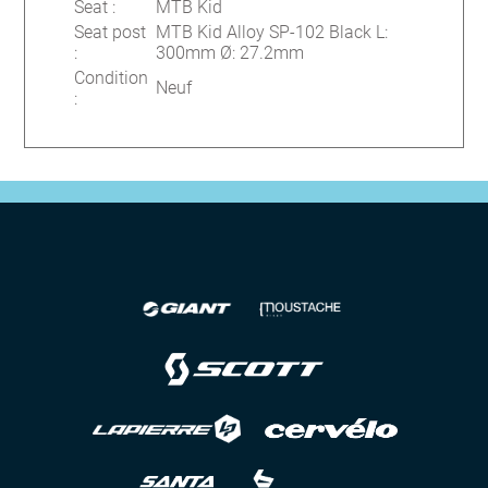
Seat
:
MTB Kid
Seat post
MTB Kid Alloy SP-102 Black L:
:
300mm Ø: 27.2mm
Condition
Neuf
: