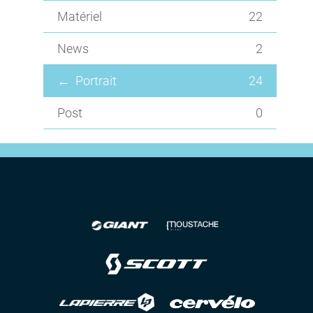
Matériel
22
News
2
Portrait
24
Post
0