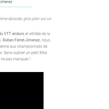
-Jimenez
xième épisode, gros plan sur un
du VTT enduro
et athlète de la
s.
Ruben Ferret-Jimenez
, nous
isienne aux championnats de
r. Sans oublier un petit Bike
À ne pas manquer !