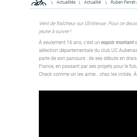
Actualités
Actualité
Ruben Ferret
Vent de fraîcheur sur L’Entrevue. Pour ce deu
jeune à suivre !
À seulement 16 ans, c’est un
espoir montant 
sélection départementale du club UC Aubena
parle de son parcours : de ses débuts en dra
France, en passant par ses projets pour le futu
Check comme on les aime… chez les initiés. 