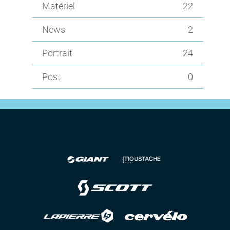
Matériel
22
News
2
Portrait
24
Post
0